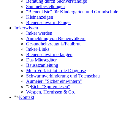
Beratung durch Sachverständige
Sammelbestellungen
"Bienenkiste" für Kindergarten und Grundschule
Kleinanzeigen
Bienenschwarm-Fänger
Imkerwissen
Imker werden
Anmeldung von Bienenvölkern
Gesundheitszeugnis/Faulbrut
Imker-Links
Bienenschwärme fangen
Das Mäusegitter
Bausatzanleitung
Mein Volk ist tot - die Diagnose
Schwarmverhinderung und Totenschau
Aumeier: "Sicher einwintern"
">
Eich: "Spuren lesen"
Wespen, Hornissen & Co.
">
Kontakt