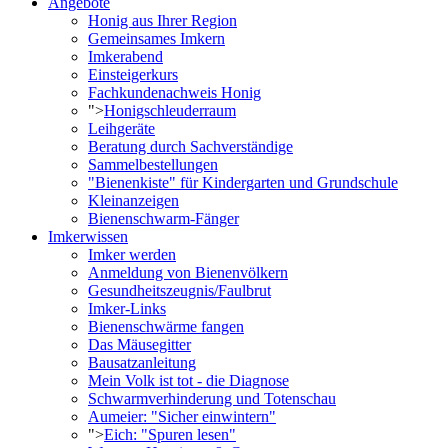
Angebote
Honig aus Ihrer Region
Gemeinsames Imkern
Imkerabend
Einsteigerkurs
Fachkundenachweis Honig
">
Honigschleuderraum
Leihgeräte
Beratung durch Sachverständige
Sammelbestellungen
"Bienenkiste" für Kindergarten und Grundschule
Kleinanzeigen
Bienenschwarm-Fänger
Imkerwissen
Imker werden
Anmeldung von Bienenvölkern
Gesundheitszeugnis/Faulbrut
Imker-Links
Bienenschwärme fangen
Das Mäusegitter
Bausatzanleitung
Mein Volk ist tot - die Diagnose
Schwarmverhinderung und Totenschau
Aumeier: "Sicher einwintern"
">
Eich: "Spuren lesen"