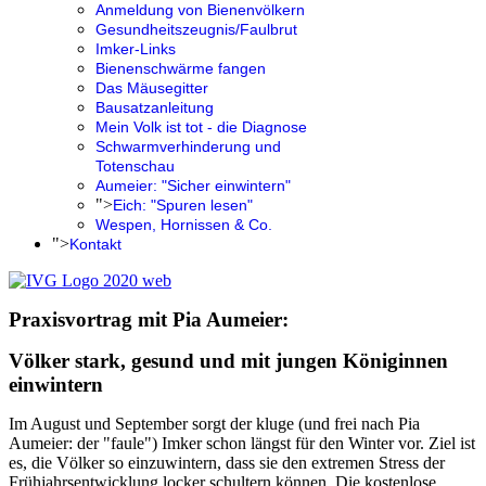
Anmeldung von Bienenvölkern
Gesundheitszeugnis/Faulbrut
Imker-Links
Bienenschwärme fangen
Das Mäusegitter
Bausatzanleitung
Mein Volk ist tot - die Diagnose
Schwarmverhinderung und
Totenschau
Aumeier: "Sicher einwintern"
">
Eich: "Spuren lesen"
Wespen, Hornissen & Co.
">
Kontakt
Praxisvortrag mit Pia Aumeier:
Völker stark, gesund und mit jungen Königinnen
einwintern
Im August und September sorgt der kluge (und frei nach Pia
Aumeier: der "faule") Imker schon längst für den Winter vor. Ziel ist
es, die Völker so einzuwintern, dass sie den extremen Stress der
Frühjahrsentwicklung locker schultern können. Die kostenlose